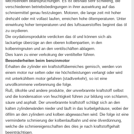
wechselnden beanspruchungen. Es ist deshalb sehr schwierig, die
verschiedenen betriebsbedingungen in ihrer auswirkung auf das
schmiermittel genau festzulegen. Motoren, die lange zeit mit hoher
drehzahl oder mit vollast laufen, erreichen hohe öltemperaturen. Unter
einwirkung hoher temperaturen und des luftsauerstoffes beginnt das öl
zu oxydieren.
Die oxydationsprodukte verdicken das öl und können sich als
lackartige überzüge an den oberen kolbenpartien, in den
kolbenringnuten und an den ventilschäften ablagern.
Dies kann zu einer verkokung der ventilteller führen.
Besonderheiten beim benzinmotor
Erhalten die zylinder ein kraftstoffüberreiches gemisch, werden von
einem motor nur selten oder nie höchstleistungen verlangt oder wird
mit unterkühltem motor gefahren (stadtverkehr), so ist eine
unvollkommene verbrennung die folge.
Ruß, ölkohle und andere produkte, der unverbrannte kraftstoff selbst
und die kondensation von feuchtigkeit führen zur bildung von schlamm,
säure und asphalt. Der unverbrannte kraftstoff schlägt sich an den
kalten zylinderwänden nieder und läuft in das kurbelgehäuse, wobei der
ölfilm an den zylindern und kolben abgewaschen wird. Die folge ist eine
verminderte schmierung der kolbenlaufbahn und eine ölverdünnung,
welche die schmiereigenschaften des öles je nach kraftstoffgehalt
beeinträchtigen.