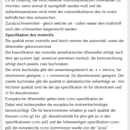
Es ist zulässig, öle verschiedener viskositätsklassen miteinander zu
mischen, wenn einmal öl nachgefüllt werden muß und die
außentemperaturen nicht mehr der viskositätsklasse des im motor
befindlichen öles entsprechen.
Zusatzschmiermittel - gleich welcher art - sollen weder dem kraftstoff
noch den schmierölen beigemischt werden.
Spezifikation des motoröls
Die qualität eines motoröls wird durch normen der automobil- sowie der
ölhersteller gekennzeichnet.
Die klassifikation der motoröle amerikanischer ölhersteller erfolgt nach
dem api-system (api: american petroleum institut): die kennzeichnung
erfolgt durch jeweils zwei buchstaben.
Der erste buchstabe gibt den anwendungsbereich an: s = service, für
ottomotoren geeignet; c = commercial, für dieselmotoren geeignet. Der
zweite buchstabe gibt die qualität in alphabetischer reihenfolge an. Von
höchster qualität sind ole der api-spezifikation sh für ottomotoren und
cf für dieselmotoren.
Europäische ölhersteller geben eine ccmc-spezifikation an.
Dabei wird insbesondere die europäische motorentechnologie
berücksichtigt. Öle für benzinmotoren erhalten je nach qualität die
klassen ccmc-g1 bis -g5; dieselmotoröle für pkw gibt es in den
spezifikationen ccmc-pd1 und der höherwertigen spezifikation ccmc-
pd2 die europäische ccmc-kommission wurde von der "acea"