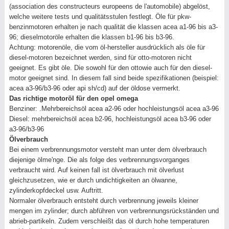
(association des constructeurs europeens de l'automobile) abgelöst,
welche weitere tests und qualitätsstulen festlegt. Öle für pkw-
benzinmotoren erhalten je nach qualität die klassen acea a1-96 bis a3-
96; dieselmotoröle erhalten die klassen b1-96 bis b3-96.
Achtung: motorenöle, die vom öl-hersteller ausdrücklich als öle für
diesel-motoren bezeichnet werden, sind für otto-motoren nicht
geeignet. Es gibt öle. Die sowohl für den ottowie auch für den diesel-
motor geeignet sind. In diesem fall sind beide spezifikationen (beispiel:
acea a3-96/b3-96 oder api sh/cd) auf der öldose vermerkt.
Das richtige motoröl für den opel omega
Benziner: .Mehrbereichsöl acea a2-96 oder hochleistungsöl acea a3-96
Diesel: mehrbereichsöl acea b2-96, hochleistungsöl acea b3-96 oder
a3-96/b3-96
Ölverbrauch
Bei einem verbrennungsmotor versteht man unter dem ölverbrauch
diejenige ölme'nge. Die als folge des verbrennungsvorganges
verbraucht wird. Auf keinen fall ist ölverbrauch mit ölverlust
gleichzusetzen, wie er durch undichtigkeiten an ölwanne,
zylinderkopfdeckel usw. Auftritt.
Normaler ölverbrauch entsteht durch verbrennung jeweils kleiner
mengen im zylinder; durch abführen von verbrennungsrückständen und
abrieb-partikeln. Zudem verschleißt das öl durch hohe temperaturen