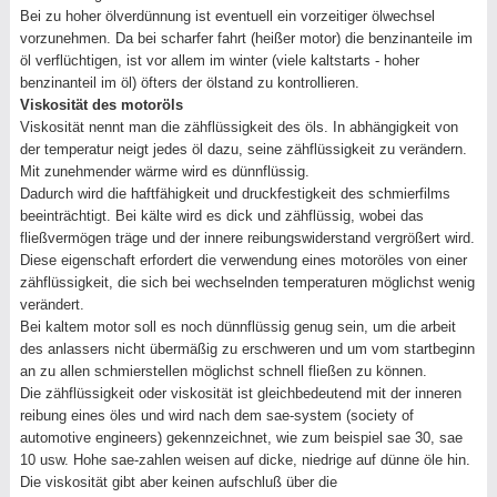
Bei zu hoher ölverdünnung ist eventuell ein vorzeitiger ölwechsel
vorzunehmen. Da bei scharfer fahrt (heißer motor) die benzinanteile im
öl verflüchtigen, ist vor allem im winter (viele kaltstarts - hoher
benzinanteil im öl) öfters der ölstand zu kontrollieren.
Viskosität des motoröls
Viskosität nennt man die zähflüssigkeit des öls. In abhängigkeit von
der temperatur neigt jedes öl dazu, seine zähflüssigkeit zu verändern.
Mit zunehmender wärme wird es dünnflüssig.
Dadurch wird die haftfähigkeit und druckfestigkeit des schmierfilms
beeinträchtigt. Bei kälte wird es dick und zähflüssig, wobei das
fließvermögen träge und der innere reibungswiderstand vergrößert wird.
Diese eigenschaft erfordert die verwendung eines motoröles von einer
zähflüssigkeit, die sich bei wechselnden temperaturen möglichst wenig
verändert.
Bei kaltem motor soll es noch dünnflüssig genug sein, um die arbeit
des anlassers nicht übermäßig zu erschweren und um vom startbeginn
an zu allen schmierstellen möglichst schnell fließen zu können.
Die zähflüssigkeit oder viskosität ist gleichbedeutend mit der inneren
reibung eines öles und wird nach dem sae-system (society of
automotive engineers) gekennzeichnet, wie zum beispiel sae 30, sae
10 usw. Hohe sae-zahlen weisen auf dicke, niedrige auf dünne öle hin.
Die viskosität gibt aber keinen aufschluß über die