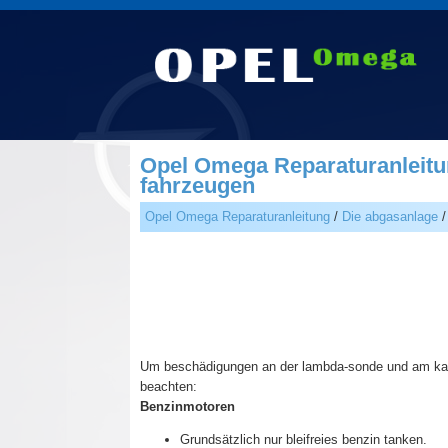
Opel Omega Reparaturanleitun
fahrzeugen
Opel Omega Reparaturanleitung
/
Die abgasanlage
/
Um beschädigungen an der lambda-sonde und am kata
beachten:
Benzinmotoren
Grundsätzlich nur bleifreies benzin tanken.