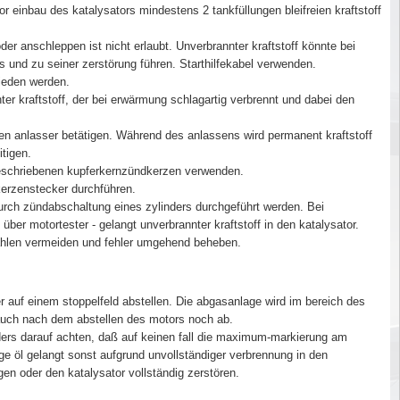
r einbau des katalysators mindestens 2 tankfüllungen bleifreien kraftstoff
 anschleppen ist nicht erlaubt. Unverbrannter kraftstoff könnte bei
s und zu seiner zerstörung führen. Starthilfekabel verwenden.
mieden werden.
er kraftstoff, der bei erwärmung schlagartig verbrennt und dabei den
den anlasser betätigen. Während des anlassens wird permanent kraftstoff
itigen.
eschriebenen kupferkernzündkerzen verwenden.
rzenstecker durchführen.
durch zündabschaltung eines zylinders durchgeführt werden. Bei
über motortester - gelangt unverbrannter kraftstoff in den katalysator.
ahlen vermeiden und fehler umgehend beheben.
 auf einem stoppelfeld abstellen. Die abgasanlage wird im bereich des
 auch nach dem abstellen des motors noch ab.
ers darauf achten, daß auf keinen fall die maximum-markierung am
ge öl gelangt sonst aufgrund unvollständiger verbrennung in den
en oder den katalysator vollständig zerstören.