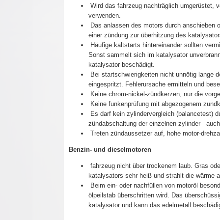
Wird das fahrzeug nachträglich umgerüstet, vo
verwenden.
Das anlassen des motors durch anschieben oder
einer zündung zur überhitzung des katalysator
Häufige kaltstarts hintereinander sollten ver
Sonst sammelt sich im katalysator unverbrannt
katalysator beschädigt.
Bei startschwierigkeiten nicht unnötig lange 
eingespritzt. Fehlerursache ermitteln und bese
Keine chrom-nickel-zündkerzen, nur die vorg
Keine funkenprüfung mit abgezogenem zundke
Es darf kein zylindervergleich (balancetest) 
zündabschaltung der einzelnen zylinder - auch 
Treten zündaussetzer auf, hohe motor-drehz
Benzin- und dieselmotoren
fahrzeug nicht über trockenem laub. Gras oder
katalysators sehr heiß und strahlt die wärme
Beim ein- oder nachfüllen von motoröl besond
ölpeilstab überschritten wird. Das überschüssi
katalysator und kann das edelmetall beschädig