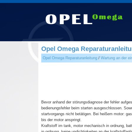
Opel Omega Reparaturanleitun
Opel Omega Reparaturanleitung
/
Wartung an der ei
Bevor anhand der störungsdiagnose der fehler aufgesp
bedienungsfehler beim starten ausgeschlossen. Sowo
startvorgangs nicht betätigen. Bei heißem motor: gas
bis der motor anspringt.
Kraftstoff im tank, motor mechanisch in ordnung, bat
in ordnung, keine undichtigkeiten an der kraftstoff