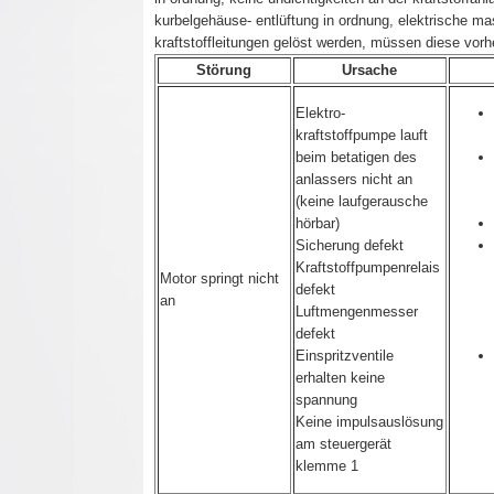
kurbelgehäuse- entlüftung in ordnung, elektrische m
kraftstoffleitungen gelöst werden, müssen diese vorhe
Störung
Ursache
Elektro-
kraftstoffpumpe lauft
beim betatigen des
anlassers nicht an
(keine laufgerausche
hörbar)
Sicherung defekt
Kraftstoffpumpenrelais
Motor springt nicht
defekt
an
Luftmengenmesser
defekt
Einspritzventile
erhalten keine
spannung
Keine impulsauslösung
am steuergerät
klemme 1