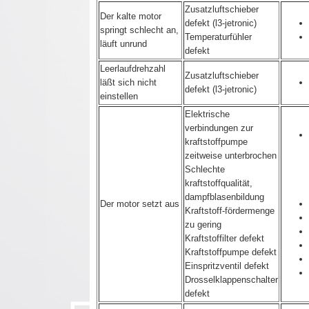
Zusatzluftschieber
Der kalte motor
defekt (l3-jetronic)
springt schlecht an,
Temperaturfühler
läuft unrund
defekt
Leerlaufdrehzahl
Zusatzluftschieber
läßt sich nicht
defekt (l3-jetronic)
einstellen
Elektrische
verbindungen zur
kraftstoffpumpe
zeitweise unterbrochen
Schlechte
kraftstoffqualität,
dampfblasenbildung
Der motor setzt aus
Kraftstoff-fördermenge
zu gering
Kraftstoffilter defekt
Kraftstoffpumpe defekt
Einspritzventil defekt
Drosselklappenschalter
defekt