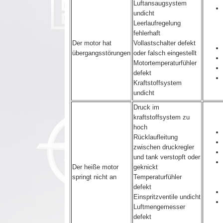
Luftansaugsystem
undicht
Leerlaufregelung
fehlerhaft
Der motor hat
Vollastschalter defekt
übergangsstörungen
oder falsch eingestellt
Motortemperaturfühler
defekt
Kraftstoffsystem
undicht
Druck im
kraftstoffsystem zu
hoch
Rücklaufleitung
zwischen druckregler
und tank verstopft oder
Der heiße motor
geknickt
springt nicht an
Temperaturfühler
defekt
Einspritzventile undicht
Luftmengemesser
defekt