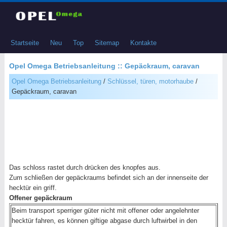
Startseite
Neu
Top
Sitemap
Kontakte
Opel Omega Betriebsanleitung :: Gepäckraum, caravan
Opel Omega Betriebsanleitung
/
Schlüssel, türen, motorhaube
/
Gepäckraum, caravan
Das schloss rastet durch drücken des knopfes aus.
Zum schließen der gepäckraums befindet sich an der innenseite der
hecktür ein griff.
Offener gepäckraum
Beim transport sperriger güter nicht mit offener oder angelehnter
hecktür fahren, es können giftige abgase durch luftwirbel in den