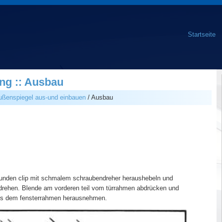
Startseite
ng :: Ausbau
ußenspiegel aus-und einbauen
/ Ausbau
unden clip mit schmalem schraubendreher heraushebeln und
sdrehen. Blende am vorderen teil vom türrahmen abdrücken und
aus dem fensterrahmen herausnehmen.