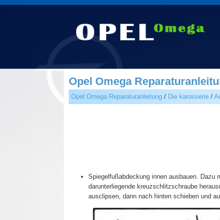
Opel Omega Reparaturanleitu
Opel Omega Reparaturanleitung
/
Die karosserie
/
A
Spiegelfußabdeckung innen ausbauen. Dazu r
darunterliegende kreuzschlitzschraube herau
ausclipsen, dann nach hinten schieben und 