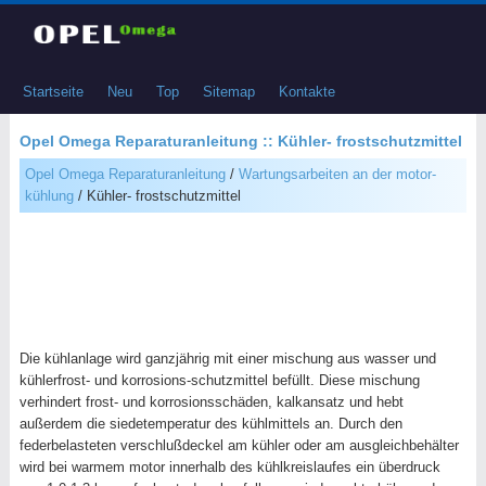
Startseite
Neu
Top
Sitemap
Kontakte
Opel Omega Reparaturanleitung :: Kühler- frostschutzmittel
Opel Omega Reparaturanleitung
/
Wartungsarbeiten an der motor-
kühlung
/ Kühler- frostschutzmittel
Die kühlanlage wird ganzjährig mit einer mischung aus wasser und
kühlerfrost- und korrosions-schutzmittel befüllt. Diese mischung
verhindert frost- und korrosionsschäden, kalkansatz und hebt
außerdem die siedetemperatur des kühlmittels an. Durch den
federbelasteten verschlußdeckel am kühler oder am ausgleichbehälter
wird bei warmem motor innerhalb des kühlkreislaufes ein überdruck