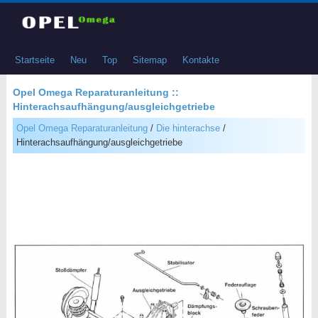
Startseite
Neu
Top
Sitemap
Kontakte
Opel Omega Reparaturanleitung ::
Hinterachsaufhängung/ausgleichgetriebe
Opel Omega Reparaturanleitung
/
Die hinterachse
/
Hinterachsaufhängung/ausgleichgetriebe