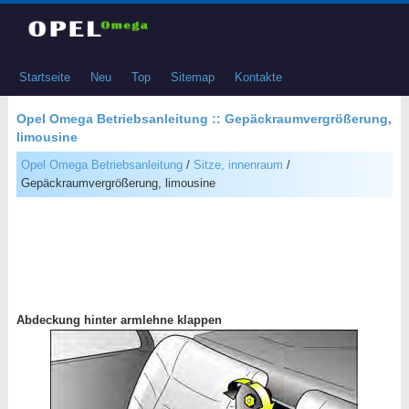
Startseite
Neu
Top
Sitemap
Kontakte
Opel Omega Betriebsanleitung :: Gepäckraumvergrößerung,
limousine
Opel Omega Betriebsanleitung
/
Sitze, innenraum
/
Gepäckraumvergrößerung, limousine
Abdeckung hinter armlehne klappen