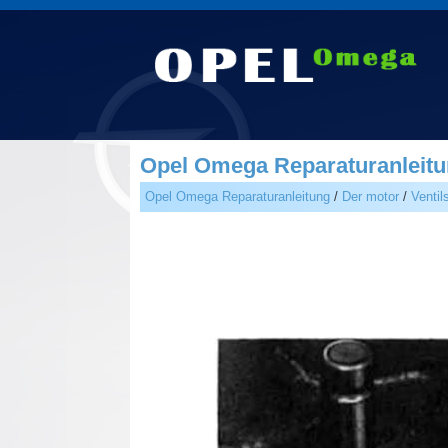
Opel Omega Reparaturanleitu
Opel Omega Reparaturanleitung
/
Der motor
/
Ventil