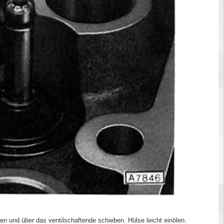
en und über das ventilschaftende schieben. Hülse leicht einölen.