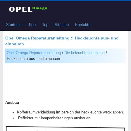
Startseite
Neu
Top
Sitemap
Kontakte
Opel Omega Reparaturanleitung :: Heckleuchte aus- und
einbauen
Opel Omega Reparaturanleitung
/
Die beleuchtungsanlage
/
Heckleuchte aus- und einbauen
Ausbau
Kofferraumverkleidung im bereich der heckleuchte wegklappen.
Reflektor mit lampenhalterungen ausbauen.