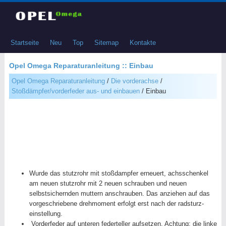
Startseite
Neu
Top
Sitemap
Kontakte
Opel Omega Reparaturanleitung :: Einbau
Opel Omega Reparaturanleitung
/
Die vorderachse
/
Stoßdämpfer/vorderfeder aus- und einbauen
/ Einbau
Wurde das stutzrohr mit stoßdampfer erneuert, achsschenkel
am neuen stutzrohr mit 2 neuen schrauben und neuen
selbstsichernden muttern anschrauben. Das anziehen auf das
vorgeschriebene drehmoment erfolgt erst nach der radsturz-
einstellung.
Vorderfeder auf unteren federteller aufsetzen. Achtung: die linke