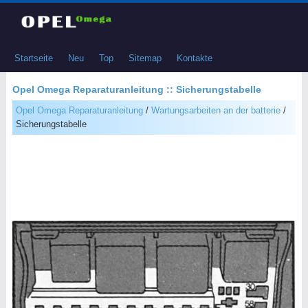
Startseite
Neu
Top
Sitemap
Kontakte
Opel Omega Reparaturanleitung :: Sicherungstabelle
Opel Omega Reparaturanleitung
/
Wartungsarbeiten an der batterie
/
Sicherungstabelle