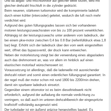
Und da abgas- und frischluftrotor auf gleicher welle sitzen, wird mit
gleicher drehzahl frischluft in die zylinder gedrückt.
Beim neueren, stärkeren turbomotor wird die komprimierte ladeluft
durch einen kühler (intercooler) geleitet, wodurch die luft noch mehr
verdichtet wird.
Aufgrund des guten füllungsgrades lassen sich bei vorhandenen
motoren leistungszuwachsraten von bis zu 100 prozent verwirklichen.
Abhängig ist der leistungszuwachs unter anderem vom ladedruck, der
bei einem pkw-motor zwischen 0,4 bis 0.8 Bar (reifenfülldruck etwa 1,8
bar) liegt. Erhöht sich der ladedruck über den vom werk eingestellten
wert, öffnet das bypassventil, der druck kann entweichen.
Neben der motorleistung steigt bei der verwendung eines abgasladers
auch das drehmoment an, was vor allem im hinblick auf einen
elastischen motorlauf wünschenswert ist.
Voraussetzung ist allerdings, daß die laderwelle mit ausreichender
drehzahl rotiert und somit einen ordentlichen füllungsgrad garantiert. In
der regel muß der motor schon mit rund 1800 bis 2200/min drehen,
damit ein spurbarer ladedruck einsetzt.
Gegenüber einem ottomotor ist es beim dieseltriebwerk nicht
erforderlich, aufgrund der aufladung die normale verdichtung zu
verringern, so daß auch im unteren drehzahlbereich der eingespritzte
kraftstoff vollständig ausgenutzt wird.
Der turbolader ist ein äußerst präzise hergestelltes bauteil. Es