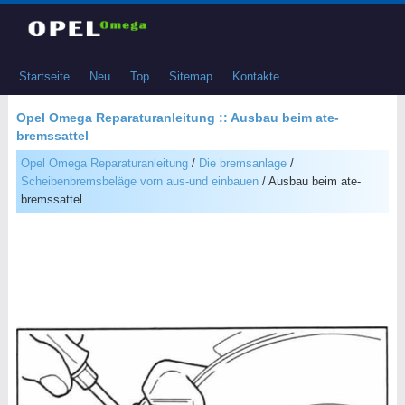
Startseite
Neu
Top
Sitemap
Kontakte
Opel Omega Reparaturanleitung :: Ausbau beim ate-
bremssattel
Opel Omega Reparaturanleitung
/
Die bremsanlage
/
Scheibenbremsbeläge vorn aus-und einbauen
/ Ausbau beim ate-
bremssattel