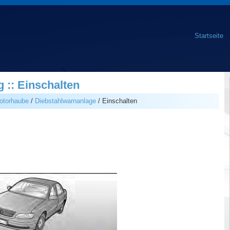
Startseite
 :: Einschalten
motorhaube
/
Diebstahlwarnanlage
/ Einschalten