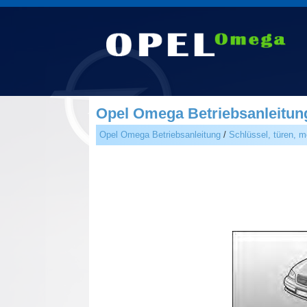
Opel Omega Betriebsanleitung
Opel Omega Betriebsanleitung
/
Schlüssel, türen, 